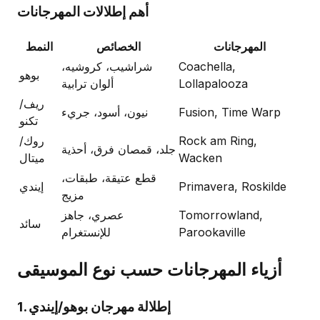
أهم إطلالات المهرجانات
المهرجانات
الخصائص
النمط
Coachella,
شراشيب، كروشيه،
بوهو
Lollapalooza
ألوان ترابية
ريف/
Fusion, Time Warp
نيون، أسود، جريء
تكنو
Rock am Ring,
روك/
جلد، قمصان فرق، أحذية
Wacken
ميتال
قطع عتيقة، طبقات،
Primavera, Roskilde
إيندي
مزيج
Tomorrowland,
عصري، جاهز
سائد
Parookaville
للإنستغرام
أزياء المهرجانات حسب نوع الموسيقى
1. إطلالة مهرجان بوهو/إيندي