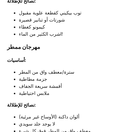
نصائح للإطلالة:
توب بيكيني كقطعة علوية مقبول
شورتات أو تنانير قصيرة
كيمونو كغطاء
اشرب الكثير من الماء!
مهرجان ممطر
أساسيات:
سترة/معطف واق من المطر
جزمة مطاطية
أقمشة سريعة الجفاف
ملابس احتياطية
نصائح للإطلالة:
ألوان داكنة (الأوساخ غير مرئية)
لا يوجد جلد سويدي
معطف واق من المطر فوق كل شيء