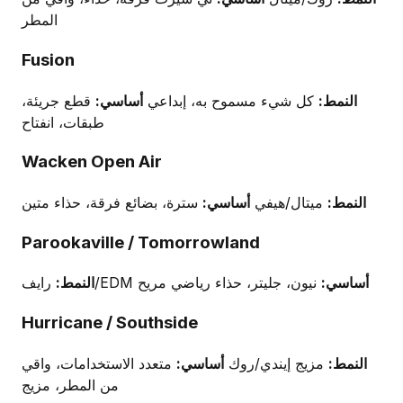
المطر
Fusion
النمط:
كل شيء مسموح به، إبداعي
أساسي:
قطع جريئة،
طبقات، انفتاح
Wacken Open Air
النمط:
ميتال/هيفي
أساسي:
سترة، بضائع فرقة، حذاء متين
Parookaville / Tomorrowland
أساسي:
نيون، جليتر، حذاء رياضي مريح
رايف/EDM
النمط:
Hurricane / Southside
النمط:
مزيج إيندي/روك
أساسي:
متعدد الاستخدامات، واقي
من المطر، مزيج