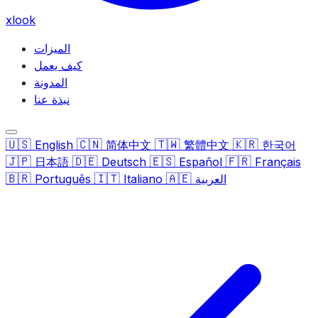
xlook
الميزات
كيف يعمل
المدونة
نبذة عنا
🇺🇸
🇨🇳
🇹🇼
🇰🇷
English
简体中文
繁體中文
한국어
🇯🇵
🇩🇪
🇪🇸
🇫🇷
日本語
Deutsch
Español
Français
🇧🇷
🇮🇹
🇦🇪
العربية
Italiano
Português