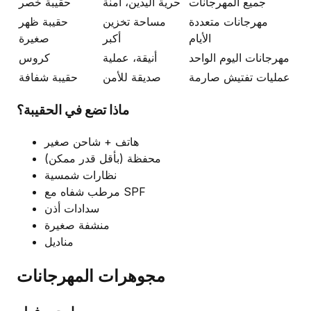
جميع المهرجانات
حرية اليدين، آمنة
حقيبة خصر
مهرجانات متعددة
مساحة تخزين
حقيبة ظهر
الأيام
أكبر
صغيرة
مهرجانات اليوم الواحد
أنيقة، عملية
كروس
عمليات تفتيش صارمة
صديقة للأمن
حقيبة شفافة
ماذا تضع في الحقيبة؟
هاتف + شاحن صغير
محفظة (بأقل قدر ممكن)
نظارات شمسية
مرطب شفاه مع SPF
سدادات أذن
منشفة صغيرة
مناديل
مجوهرات المهرجانات