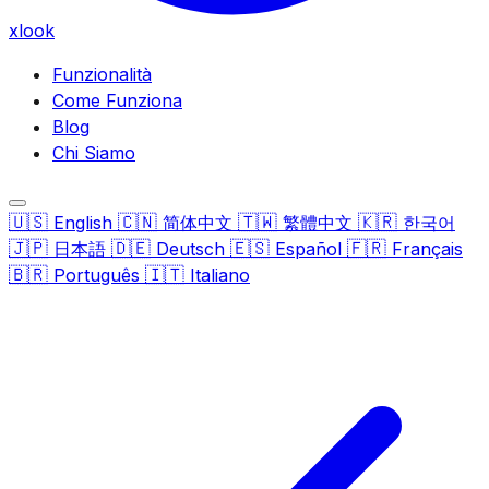
xlook
Funzionalità
Come Funziona
Blog
Chi Siamo
🇺🇸
🇨🇳
🇹🇼
🇰🇷
English
简体中文
繁體中文
한국어
🇯🇵
🇩🇪
🇪🇸
🇫🇷
日本語
Deutsch
Español
Français
🇧🇷
🇮🇹
Português
Italiano