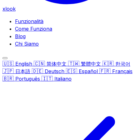
xlook
Funzionalità
Come Funziona
Blog
Chi Siamo
🇺🇸
🇨🇳
🇹🇼
🇰🇷
English
简体中文
繁體中文
한국어
🇯🇵
🇩🇪
🇪🇸
🇫🇷
日本語
Deutsch
Español
Français
🇧🇷
🇮🇹
Português
Italiano