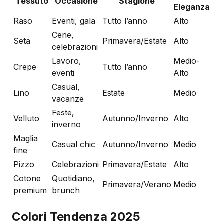
Tessuto
Occasione
Stagione
Eleganza
Raso
Eventi, gala
Tutto l’anno
Alto
Cene,
Seta
Primavera/Estate
Alto
celebrazioni
Lavoro,
Medio-
Crepe
Tutto l’anno
eventi
Alto
Casual,
Lino
Estate
Medio
vacanze
Feste,
Velluto
Autunno/Inverno
Alto
inverno
Maglia
Casual chic
Autunno/Inverno
Medio
fine
Pizzo
Celebrazioni
Primavera/Estate
Alto
Cotone
Quotidiano,
Primavera/Verano
Medio
premium
brunch
Colori Tendenza 2025