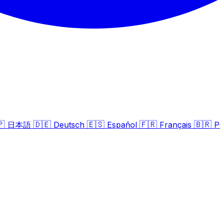
🇵
🇩🇪
🇪🇸
🇫🇷
🇧🇷
日本語
Deutsch
Español
Français
P