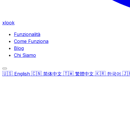
xlook
Funzionalità
Come Funziona
Blog
Chi Siamo
🇺🇸
🇨🇳
🇹🇼
🇰🇷
🇯
English
简体中文
繁體中文
한국어