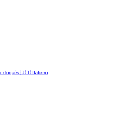
🇮🇹
ortuguês
Italiano