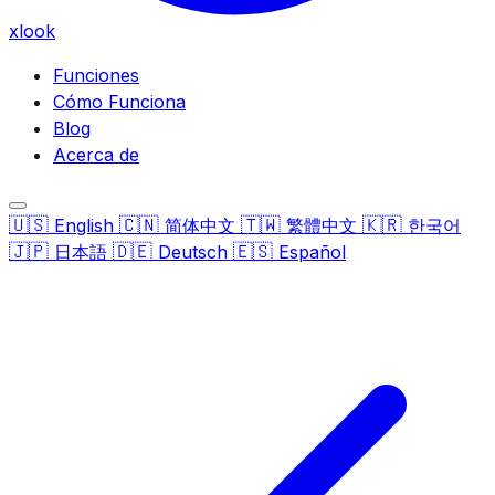
xlook
Funciones
Cómo Funciona
Blog
Acerca de
🇺🇸
🇨🇳
🇹🇼
🇰🇷
English
简体中文
繁體中文
한국어
🇯🇵
🇩🇪
🇪🇸
日本語
Deutsch
Español