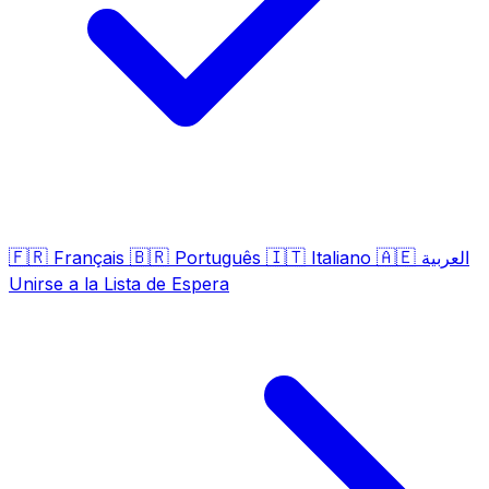
🇫🇷
🇧🇷
🇮🇹
🇦🇪
Français
Português
Italiano
العربية
Unirse a la Lista de Espera