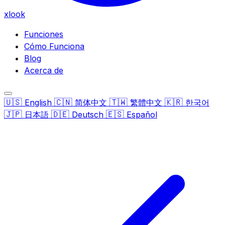
xlook
Funciones
Cómo Funciona
Blog
Acerca de
🇺🇸
🇨🇳
🇹🇼
🇰🇷
English
简体中文
繁體中文
한국어
🇯🇵
🇩🇪
🇪🇸
日本語
Deutsch
Español