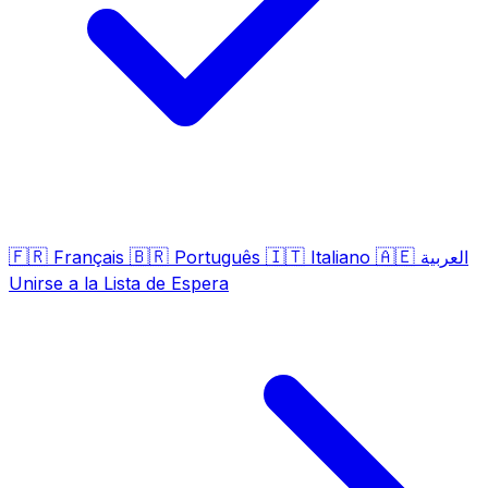
🇫🇷
🇧🇷
🇮🇹
🇦🇪
Français
Português
Italiano
العربية
Unirse a la Lista de Espera