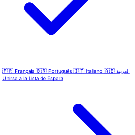
🇫🇷
🇧🇷
🇮🇹
🇦🇪
Français
Português
Italiano
العربية
Unirse a la Lista de Espera