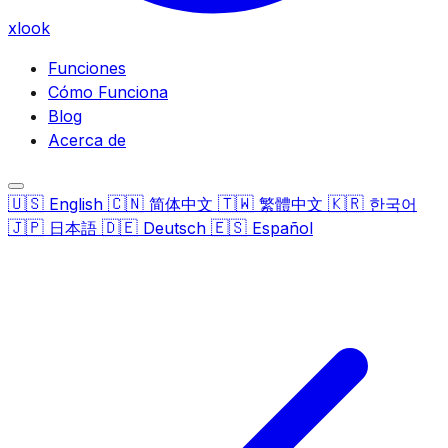
xlook
Funciones
Cómo Funciona
Blog
Acerca de
🇺🇸
🇨🇳
🇹🇼
🇰🇷
English
简体中文
繁體中文
한국어
🇯🇵
🇩🇪
🇪🇸
日本語
Deutsch
Español