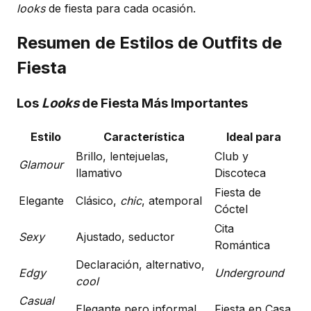
looks
de fiesta para cada ocasión.
Resumen de Estilos de Outfits de
Fiesta
Los
Looks
de Fiesta Más Importantes
Estilo
Característica
Ideal para
Brillo, lentejuelas,
Club y
Glamour
llamativo
Discoteca
Fiesta de
Elegante
Clásico,
chic
, atemporal
Cóctel
Cita
Sexy
Ajustado, seductor
Romántica
Declaración, alternativo,
Edgy
Underground
cool
Casual
Elegante pero informal
Fiesta en Casa