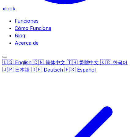
xlook
Funciones
Cómo Funciona
Blog
Acerca de
🇺🇸
🇨🇳
🇹🇼
🇰🇷
English
简体中文
繁體中文
한국어
🇯🇵
🇩🇪
🇪🇸
日本語
Deutsch
Español