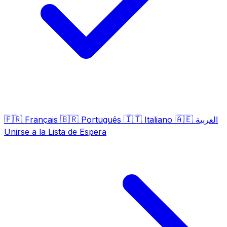
🇫🇷
🇧🇷
🇮🇹
🇦🇪
Français
Português
Italiano
العربية
Unirse a la Lista de Espera