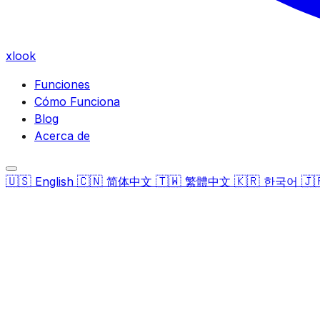
xlook
Funciones
Cómo Funciona
Blog
Acerca de
🇺🇸
🇨🇳
🇹🇼
🇰🇷
🇯
English
简体中文
繁體中文
한국어