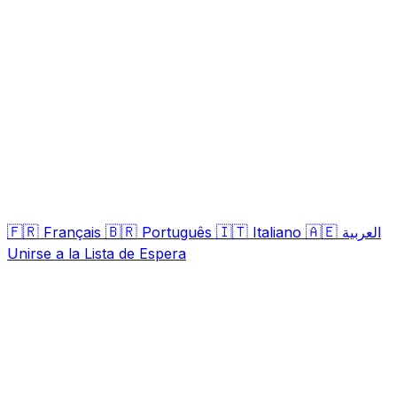
🇫🇷
🇧🇷
🇮🇹
🇦🇪
Français
Português
Italiano
العربية
Unirse a la Lista de Espera