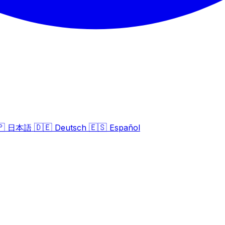
🇵
🇩🇪
🇪🇸
日本語
Deutsch
Español