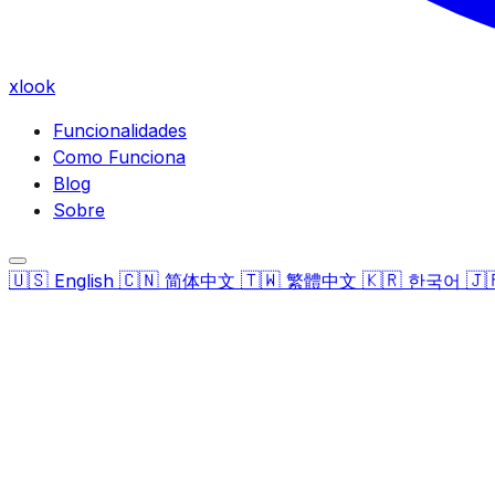
xlook
Funcionalidades
Como Funciona
Blog
Sobre
🇺🇸
🇨🇳
🇹🇼
🇰🇷
🇯
English
简体中文
繁體中文
한국어