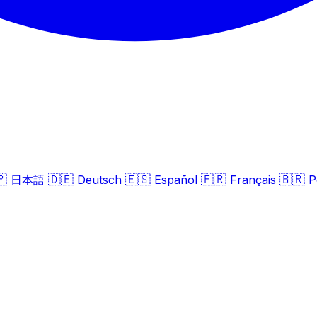
🇵
🇩🇪
🇪🇸
🇫🇷
🇧🇷
日本語
Deutsch
Español
Français
P