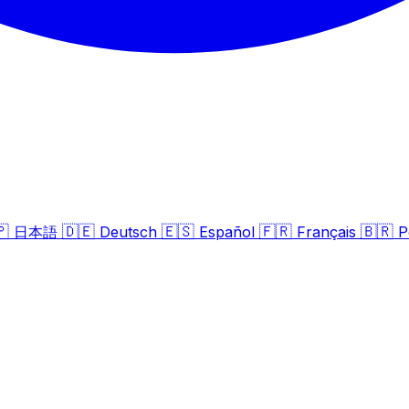
🇵
🇩🇪
🇪🇸
🇫🇷
🇧🇷
日本語
Deutsch
Español
Français
P