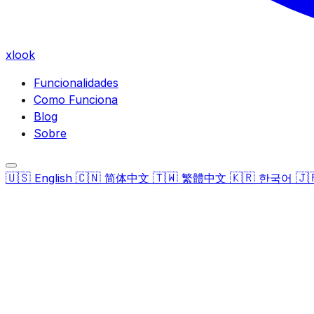
xlook
Funcionalidades
Como Funciona
Blog
Sobre
🇺🇸
🇨🇳
🇹🇼
🇰🇷
🇯
English
简体中文
繁體中文
한국어