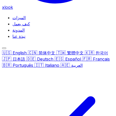
xlook
الميزات
كيف يعمل
المدونة
نبذة عنا
🇺🇸
🇨🇳
🇹🇼
🇰🇷
English
简体中文
繁體中文
한국어
🇯🇵
🇩🇪
🇪🇸
🇫🇷
日本語
Deutsch
Español
Français
🇧🇷
🇮🇹
🇦🇪
العربية
Italiano
Português