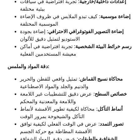
إعدادات داخلية/خارجية
: تجربة افتراضية في سياقات
بيئية مختلفة
إضاءة موسمية
: كيف تبدو الملابس في ظروف الإضاءة
الموسمية المختلفة
إضاءة التصوير الفوتوغرافي الاحترافي
: إضاءة بجودة
الاستوديو لتمثيل دقيق للألوان
رسم خرائط البيئة الشخصية
: تجربة افتراضية في أماكن
معيشة المستخدمين الفعلية
دقة المواد والملمس:
محاكاة نسيج القماش
: تمثيل واقعي للقطن والحرير
والدنيم والجلد والمواد الاصطناعية
خصائص السطح
: عرض دقيق للتشطيبات غير اللامعة
واللامعة والمعدنية والمحكم
أنماط التآكل
: محاكاة لكيفية تطوير الأقمشة لأنماط
التآكل والشيخوخة بمرور الوقت
تصور التمدد
: عرض في الوقت الفعلي لكيفية توافق
الأقمشة المطاطة مع حركة الجسم
الشفافية والطبقات
: عرض دقيق للمواد الشفافة