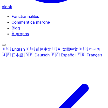
xlook
Fonctionnalités
Comment ça marche
Blog
À propos
🇺🇸
🇨🇳
🇹🇼
🇰🇷
English
简体中文
繁體中文
한국어
🇯🇵
🇩🇪
🇪🇸
🇫🇷
日本語
Deutsch
Español
Français