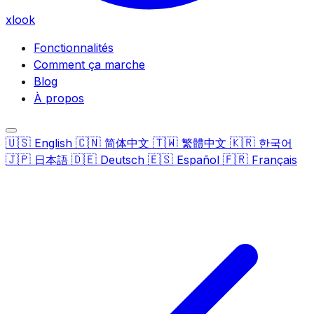
xlook
Fonctionnalités
Comment ça marche
Blog
À propos
🇺🇸
🇨🇳
🇹🇼
🇰🇷
English
简体中文
繁體中文
한국어
🇯🇵
🇩🇪
🇪🇸
🇫🇷
日本語
Deutsch
Español
Français