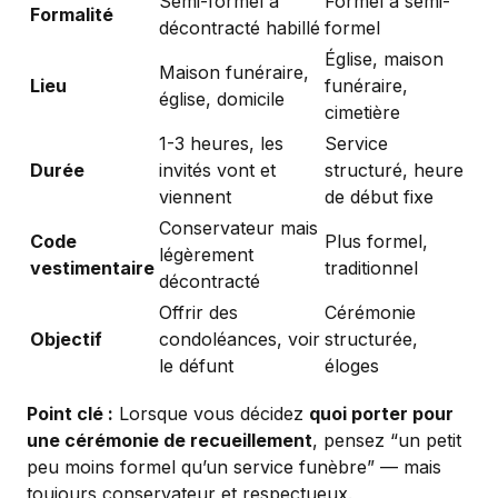
Semi-formel à
Formel à semi-
Formalité
décontracté habillé
formel
Église, maison
Maison funéraire,
Lieu
funéraire,
église, domicile
cimetière
1-3 heures, les
Service
Durée
invités vont et
structuré, heure
viennent
de début fixe
Conservateur mais
Code
Plus formel,
légèrement
vestimentaire
traditionnel
décontracté
Offrir des
Cérémonie
Objectif
condoléances, voir
structurée,
le défunt
éloges
Point clé :
Lorsque vous décidez
quoi porter pour
une cérémonie de recueillement
, pensez “un petit
peu moins formel qu’un service funèbre” — mais
toujours conservateur et respectueux.