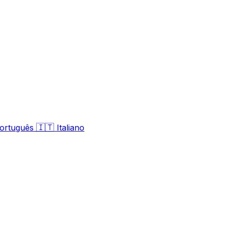
🇮🇹
ortuguês
Italiano