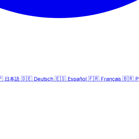
🇵
🇩🇪
🇪🇸
🇫🇷
🇧🇷
日本語
Deutsch
Español
Français
P