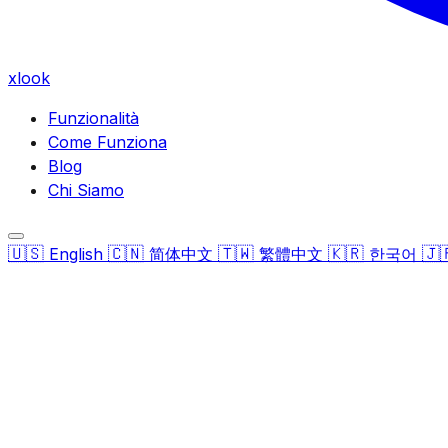
xlook
Funzionalità
Come Funziona
Blog
Chi Siamo
🇺🇸
🇨🇳
🇹🇼
🇰🇷
🇯
English
简体中文
繁體中文
한국어