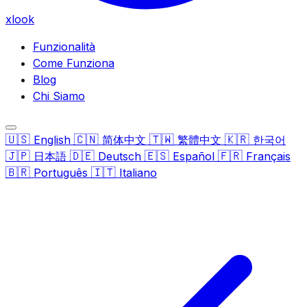
xlook
Funzionalità
Come Funziona
Blog
Chi Siamo
🇺🇸
🇨🇳
🇹🇼
🇰🇷
English
简体中文
繁體中文
한국어
🇯🇵
🇩🇪
🇪🇸
🇫🇷
日本語
Deutsch
Español
Français
🇧🇷
🇮🇹
Português
Italiano