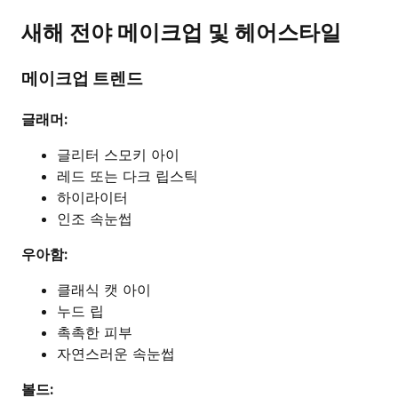
새해 전야 메이크업 및 헤어스타일
메이크업 트렌드
글래머:
글리터 스모키 아이
레드 또는 다크 립스틱
하이라이터
인조 속눈썹
우아함:
클래식 캣 아이
누드 립
촉촉한 피부
자연스러운 속눈썹
볼드: