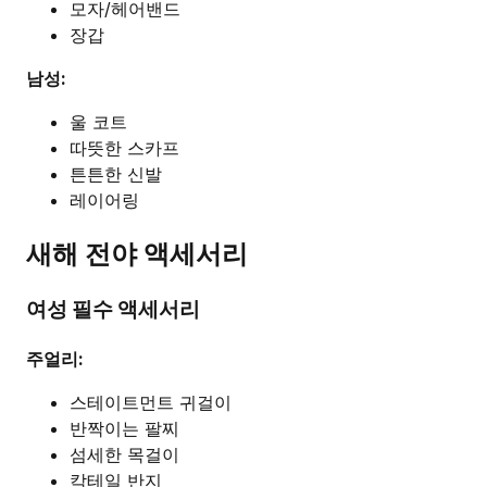
모자/헤어밴드
장갑
남성:
울 코트
따뜻한 스카프
튼튼한 신발
레이어링
새해 전야 액세서리
여성 필수 액세서리
주얼리:
스테이트먼트 귀걸이
반짝이는 팔찌
섬세한 목걸이
칵테일 반지