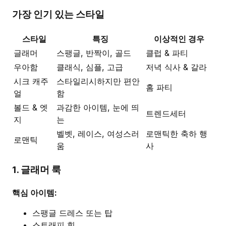
가장 인기 있는 스타일
스타일
특징
이상적인 경우
글래머
스팽글, 반짝이, 골드
클럽 & 파티
우아함
클래식, 심플, 고급
저녁 식사 & 갈라
시크 캐주
스타일리시하지만 편안
홈 파티
얼
함
볼드 & 엣
과감한 아이템, 눈에 띄
트렌드세터
지
는
벨벳, 레이스, 여성스러
로맨틱한 축하 행
로맨틱
움
사
1. 글래머 룩
핵심 아이템:
스팽글 드레스 또는 탑
스트래피 힐