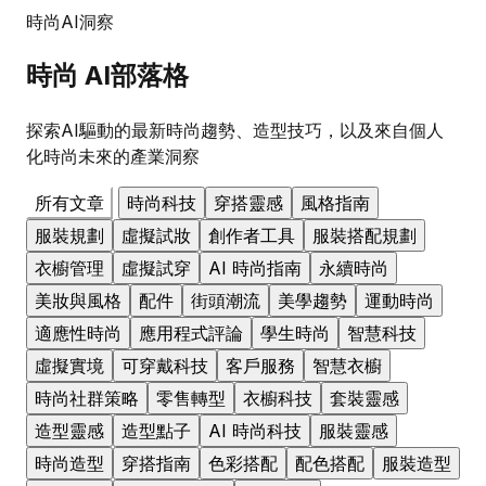
時尚AI洞察
時尚
AI部落格
探索AI驅動的最新時尚趨勢、造型技巧，以及來自個人
化時尚未來的產業洞察
所有文章
時尚科技
穿搭靈感
風格指南
服裝規劃
虛擬試妝
創作者工具
服裝搭配規劃
衣櫥管理
虛擬試穿
AI 時尚指南
永續時尚
美妝與風格
配件
街頭潮流
美學趨勢
運動時尚
適應性時尚
應用程式評論
學生時尚
智慧科技
虛擬實境
可穿戴科技
客戶服務
智慧衣櫥
時尚社群策略
零售轉型
衣櫥科技
套裝靈感
造型靈感
造型點子
AI 時尚科技
服裝靈感
時尚造型
穿搭指南
色彩搭配
配色搭配
服裝造型