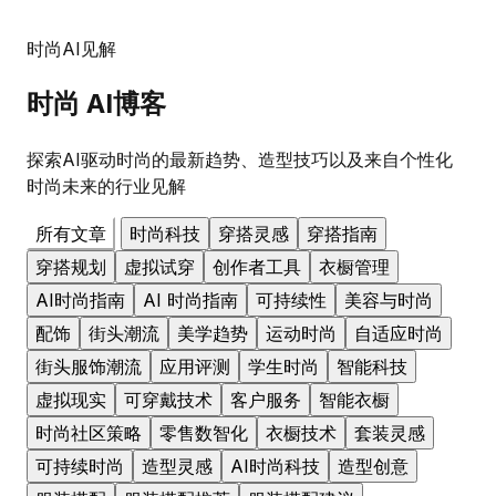
时尚AI见解
时尚
AI博客
探索AI驱动时尚的最新趋势、造型技巧以及来自个性化
时尚未来的行业见解
所有文章
时尚科技
穿搭灵感
穿搭指南
穿搭规划
虚拟试穿
创作者工具
衣橱管理
AI时尚指南
AI 时尚指南
可持续性
美容与时尚
配饰
街头潮流
美学趋势
运动时尚
自适应时尚
街头服饰潮流
应用评测
学生时尚
智能科技
虚拟现实
可穿戴技术
客户服务
智能衣橱
时尚社区策略
零售数智化
衣橱技术
套装灵感
可持续时尚
造型灵感
AI时尚科技
造型创意