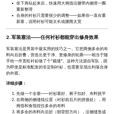
坐下再站起来后，快速用大拇指沿腰带内侧滑一圈
重新整理
合身的衬衫只需要很少的调整——如果你一直在重
新塞，说明衬衫可能太长或腰围太宽
2. 军装塞法——任何衬衫都能穿出修身效果
军装塞法是男装中最实用的技巧之一。它把两侧多余的布
料向后折叠，营造出更干净、更修身的轮廓——相当于随
手给一件宽松衬衫做了个”裁缝”。这种方法源自军队，因
为即使是标准配发的非定制衬衫，也需要呈现出利落合身
的外观。
详细步骤：
先做一个全塞——衬衫塞好、裤子扣好、布料抚平
在两侧的侧缝线位置（衬衫前后片的拼接处），用
拇指和食指捏住多余的布料
将多余的布料向后折（朝背部方向），沿侧缝形成