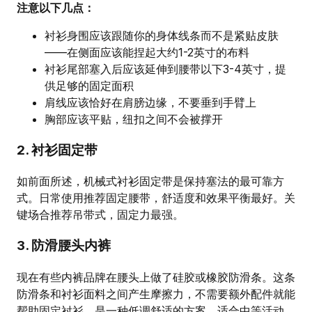
注意以下几点：
衬衫身围应该跟随你的身体线条而不是紧贴皮肤
——在侧面应该能捏起大约1-2英寸的布料
衬衫尾部塞入后应该延伸到腰带以下3-4英寸，提
供足够的固定面积
肩线应该恰好在肩膀边缘，不要垂到手臂上
胸部应该平贴，纽扣之间不会被撑开
2. 衬衫固定带
如前面所述，机械式衬衫固定带是保持塞法的最可靠方
式。日常使用推荐固定腰带，舒适度和效果平衡最好。关
键场合推荐吊带式，固定力最强。
3. 防滑腰头内裤
现在有些内裤品牌在腰头上做了硅胶或橡胶防滑条。这条
防滑条和衬衫面料之间产生摩擦力，不需要额外配件就能
帮助固定衬衫。是一种低调舒适的方案，适合中等活动