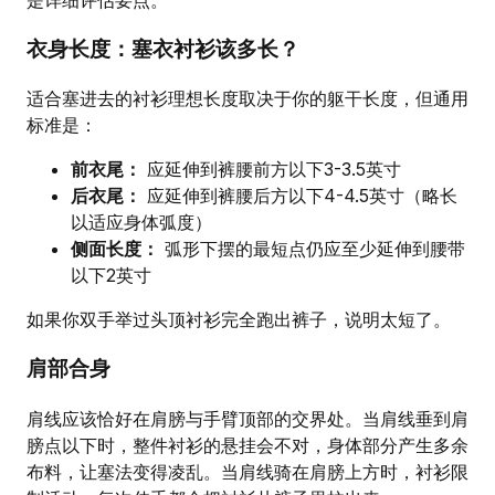
衣身长度：塞衣衬衫该多长？
适合塞进去的衬衫理想长度取决于你的躯干长度，但通用
标准是：
前衣尾：
应延伸到裤腰前方以下3-3.5英寸
后衣尾：
应延伸到裤腰后方以下4-4.5英寸（略长
以适应身体弧度）
侧面长度：
弧形下摆的最短点仍应至少延伸到腰带
以下2英寸
如果你双手举过头顶衬衫完全跑出裤子，说明太短了。
肩部合身
肩线应该恰好在肩膀与手臂顶部的交界处。当肩线垂到肩
膀点以下时，整件衬衫的悬挂会不对，身体部分产生多余
布料，让塞法变得凌乱。当肩线骑在肩膀上方时，衬衫限