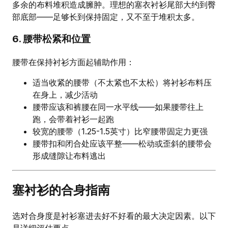
多余的布料堆积造成臃肿。理想的塞衣衬衫尾部大约到臀
部底部——足够长到保持固定，又不至于堆积太多。
6. 腰带松紧和位置
腰带在保持衬衫方面起辅助作用：
适当收紧的腰带（不太紧也不太松）将衬衫布料压
在身上，减少活动
腰带应该和裤腰在同一水平线——如果腰带往上
跑，会带着衬衫一起跑
较宽的腰带（1.25-1.5英寸）比窄腰带固定力更强
腰带扣和闭合处应该平整——松动或歪斜的腰带会
形成缝隙让布料逃出
塞衬衫的合身指南
选对合身度是衬衫塞进去好不好看的最大决定因素。以下
是详细评估要点。