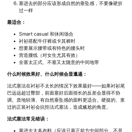
塞进去的部分应该形成自然的垂坠感，不要像硬折
过一样
最适合：
Smart casual 和休闲场合
衬衫搭配牛仔裤或卡其裤时
想要展示腰带或有特色的腰头时
营造腰线（对女生尤其有效）
全塞太正式、不塞又太随意的中间地带
什么时候效果好、什么时候会显邋遢：
法式塞法在衬衫不太长的情况下效果最好——如果衬衫尾
巴远远超过臀部，前面塞好后面很长的反差会显得不协
调。质地轻薄、有自然垂坠感的面料更适合。硬挺的、浆
过的正装衬衫会抗拒法式塞法，造成尴尬的角度。
法式塞法常见错误：
塞进去太多布料（应该只塞正前方中间部分，不是