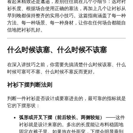
看起来精致还是邋遢，差别往往就在几个小细节：选对衬
衫长度、根据场合使用正确的塞法，再加上几个让衬衫从
早到晚都保持整齐的实用小技巧。这篇指南涵盖了每一种
方法、每一种场景、每一种身材，让你在任何场合都能自
信地把衬衫扎好。
什么时候该塞、什么时候不该塞
在深入讲技巧之前，你需要先搞清楚什么时候该塞、什么
时候可塞可不塞、什么时候不塞反而更好。
衬衫下摆判断法则
判断一件衬衫是否设计成要塞进去的，最可靠的指标就是
它的下摆形状：
弧形或开叉下摆（前后较长、两侧较短）
——这件
衬衫就是设计来塞的。多出的长度能让布料稳固地
固定在裤子里。如果放在外面穿，下摆会明显垂到