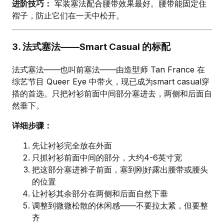
进阶技巧：
军装塞法配合腰带效果最好。腰带能固定住
褶子，防止它们在一天中松开。
3. 法式塞法——Smart Casual 的标配
法式塞法——也叫前塞法——由造型师 Tan France 在
综艺节目 Queer Eye 中带火，现已成为smart casual穿
搭的首选。只把衬衫前面中间部分塞进去，两侧和后面自
然垂下。
详细步骤：
先让衬衫完全放在外面
只抓衬衫前面中间的部分，大约4-6英寸宽
把这部分塞进裤子前面，塞到刚好露出腰带或腰头
的位置
让衬衫其余部分在两侧和后面自然下垂
调整到微微松散的休闲感——不要拉太紧，但要整
齐