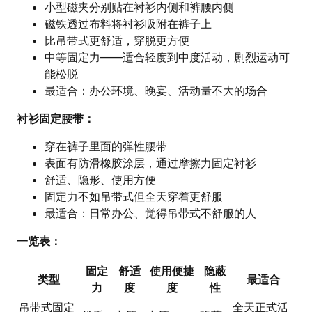
小型磁夹分别贴在衬衫内侧和裤腰内侧
磁铁透过布料将衬衫吸附在裤子上
比吊带式更舒适，穿脱更方便
中等固定力——适合轻度到中度活动，剧烈运动可
能松脱
最适合：办公环境、晚宴、活动量不大的场合
衬衫固定腰带：
穿在裤子里面的弹性腰带
表面有防滑橡胶涂层，通过摩擦力固定衬衫
舒适、隐形、使用方便
固定力不如吊带式但全天穿着更舒服
最适合：日常办公、觉得吊带式不舒服的人
一览表：
固定
舒适
使用便捷
隐蔽
类型
最适合
力
度
度
性
吊带式固定
全天正式活