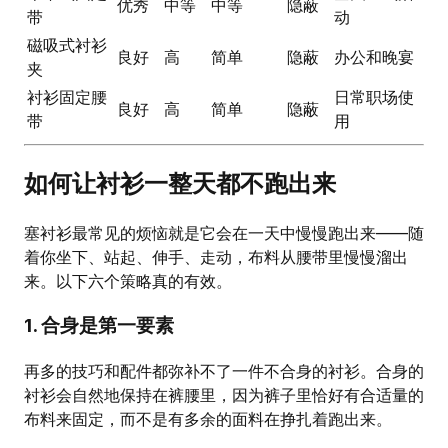
优秀
中等
中等
隐蔽
带
动
磁吸式衬衫
良好
高
简单
隐蔽
办公和晚宴
夹
衬衫固定腰
日常职场使
良好
高
简单
隐蔽
带
用
如何让衬衫一整天都不跑出来
塞衬衫最常见的烦恼就是它会在一天中慢慢跑出来——随
着你坐下、站起、伸手、走动，布料从腰带里慢慢溜出
来。以下六个策略真的有效。
1. 合身是第一要素
再多的技巧和配件都弥补不了一件不合身的衬衫。合身的
衬衫会自然地保持在裤腰里，因为裤子里恰好有合适量的
布料来固定，而不是有多余的面料在挣扎着跑出来。