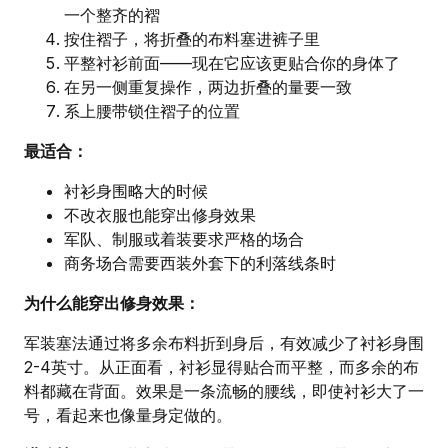
一个整齐的褶
按住褶子，将折叠的布料塞进裤子里
平整衬衫前面——现在它应该更贴合你的身体了
在另一侧重复操作，两边折叠的量要一致
系上腰带锁住褶子的位置
最适合：
衬衫身围略大的时候
不改衣服也能穿出修身效果
军队、制服或着装要求严格的场合
商务场合需要西装外套下的利落线条时
为什么能穿出修身效果：
军装塞法通过将多余布料折到身后，有效减少了衬衫身围
2-4英寸。从正面看，衬衫显得贴合而平整，而多余的布
料都藏在背面。效果是一条流畅的腰线，即使衬衫大了一
号，看起来也像量身定做的。