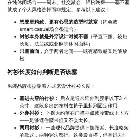
在纯休闲场合——周末、社交聚会、轻松晚餐——塞不塞
就成了个人风格选择而非规定。参考以下建议：
想要更精致、更有心思的造型时就塞
（约会或
smart casual场合很适合）
衬衫本身就是外穿设计时就不塞
（平直下摆、较短
长度、法兰绒或亚麻等休闲面料）
只塞前面
，介于两者之间——既有精致感又足够放
松
衬衫长度如何判断是否该塞
男装品牌根据穿着方式来设计衬衫长度：
塞进去穿的衬衫：
后衣尾通常延伸到腰带以下3-4
英寸。这段多出的布料在裤子里起到固定作用。
外穿衬衫：
下摆大约落在门襟中点或腰带线正下方
——足够遮住腰带但又不会太长。
两用衬衫：
一些现代品牌提供下摆微弧、长度略短
的款式，两种穿法都行。这类最百搭，但塞进去时