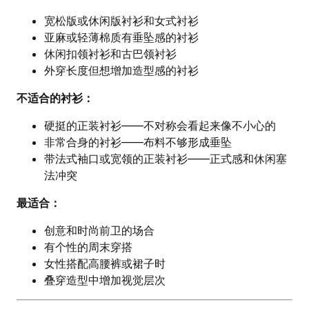
宽松版或休闲版衬衫和女式衬衫
亚麻或轻薄棉质有垂坠感的衬衫
休闲扣领衬衫和古巴领衬衫
外穿长度但想增加造型感的衬衫
不适合的衬衫：
硬挺的正装衬衫——不对称会看起来像不小心的
非常合身的衬衫——布料不够形成垂坠
带法式袖口或宽领的正装衬衫——正式感和休闲塞
法冲突
最适合：
创意和时尚前卫的场合
有个性的周末穿搭
女性搭配高腰裤或裙子时
叠穿造型中增加视觉层次