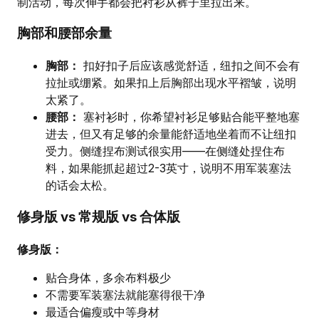
制活动，每次伸手都会把衬衫从裤子里拉出来。
胸部和腰部余量
胸部：
扣好扣子后应该感觉舒适，纽扣之间不会有
拉扯或绷紧。如果扣上后胸部出现水平褶皱，说明
太紧了。
腰部：
塞衬衫时，你希望衬衫足够贴合能平整地塞
进去，但又有足够的余量能舒适地坐着而不让纽扣
受力。侧缝捏布测试很实用——在侧缝处捏住布
料，如果能抓起超过2-3英寸，说明不用军装塞法
的话会太松。
修身版 vs 常规版 vs 合体版
修身版：
贴合身体，多余布料极少
不需要军装塞法就能塞得很干净
最适合偏瘦或中等身材