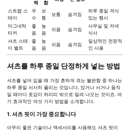
력
함
스트랩 스
우
보
하루 종일 격식
보통
숨겨짐
테이
수
통
있는 행사
마그네틱
좋
높
사무실 및 저녁
쉬움
숨겨짐
터커
음
음
식사
셔츠 스테
좋
높
일상적인 전문적
쉬움
숨겨짐
이 벨트
음
음
인 사용
셔츠를 하루 종일 단정하게 넣는 방법
셔츠를 넣어 입을 때 가장 흔하게 겪는 불편함 중 하나는
하루 종일 서서히 풀리는 것입니다. 앉거나 서거나 움직
일 때마다 옷감이 허리띠 밖으로 밀려 나오는 것이죠. 여
기 효과적인 여섯 가지 방법을 소개합니다.
1. 셔츠 핏이 가장 중요합니다
아무리 좋은 기술이나 액세서리를 사용해도 셔츠 핏이