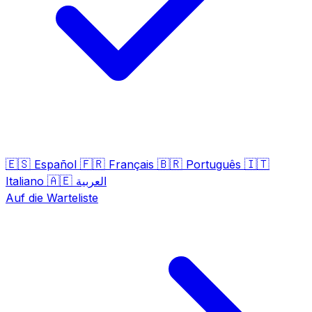
🇪🇸
🇫🇷
🇧🇷
🇮🇹
Español
Français
Português
🇦🇪
Italiano
العربية
Auf die Warteliste