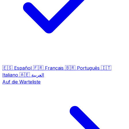
🇪🇸
🇫🇷
🇧🇷
🇮🇹
Español
Français
Português
🇦🇪
Italiano
العربية
Auf die Warteliste