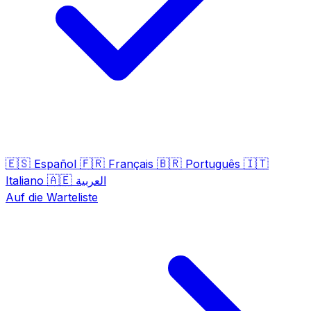
🇪🇸
🇫🇷
🇧🇷
🇮🇹
Español
Français
Português
🇦🇪
Italiano
العربية
Auf die Warteliste