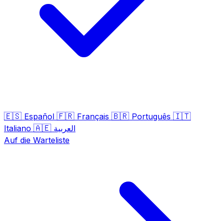
🇪🇸
🇫🇷
🇧🇷
🇮🇹
Español
Français
Português
🇦🇪
Italiano
العربية
Auf die Warteliste