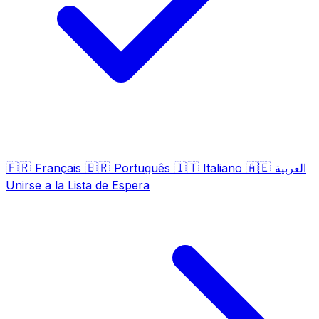
🇫🇷
🇧🇷
🇮🇹
🇦🇪
Français
Português
Italiano
العربية
Unirse a la Lista de Espera