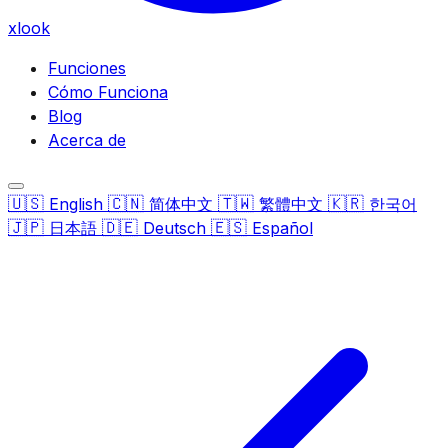
xlook
Funciones
Cómo Funciona
Blog
Acerca de
🇺🇸
🇨🇳
🇹🇼
🇰🇷
English
简体中文
繁體中文
한국어
🇯🇵
🇩🇪
🇪🇸
日本語
Deutsch
Español