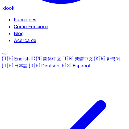
xlook
Funciones
Cómo Funciona
Blog
Acerca de
🇺🇸
🇨🇳
🇹🇼
🇰🇷
English
简体中文
繁體中文
한국어
🇯🇵
🇩🇪
🇪🇸
日本語
Deutsch
Español