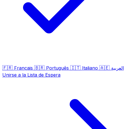
🇫🇷
🇧🇷
🇮🇹
🇦🇪
Français
Português
Italiano
العربية
Unirse a la Lista de Espera