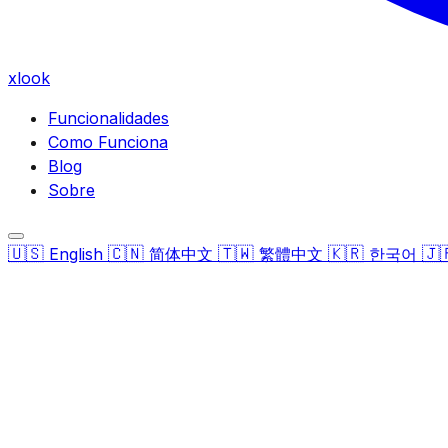
xlook
Funcionalidades
Como Funciona
Blog
Sobre
🇺🇸
🇨🇳
🇹🇼
🇰🇷
🇯
English
简体中文
繁體中文
한국어