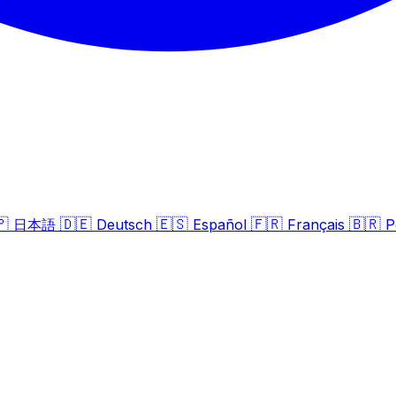
🇵
🇩🇪
🇪🇸
🇫🇷
🇧🇷
日本語
Deutsch
Español
Français
P