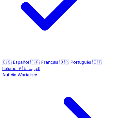
🇪🇸
🇫🇷
🇧🇷
🇮🇹
Español
Français
Português
🇦🇪
Italiano
العربية
Auf die Warteliste