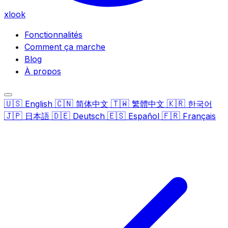
xlook
Fonctionnalités
Comment ça marche
Blog
À propos
🇺🇸
🇨🇳
🇹🇼
🇰🇷
English
简体中文
繁體中文
한국어
🇯🇵
🇩🇪
🇪🇸
🇫🇷
日本語
Deutsch
Español
Français