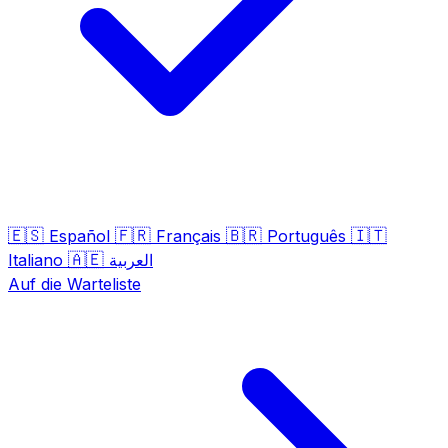
🇪🇸
🇫🇷
🇧🇷
🇮🇹
Español
Français
Português
🇦🇪
Italiano
العربية
Auf die Warteliste