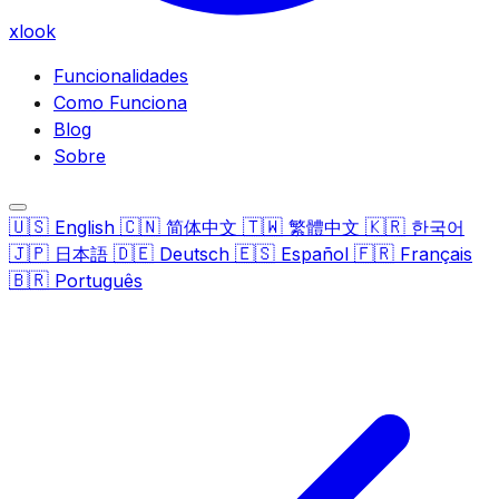
xlook
Funcionalidades
Como Funciona
Blog
Sobre
🇺🇸
🇨🇳
🇹🇼
🇰🇷
English
简体中文
繁體中文
한국어
🇯🇵
🇩🇪
🇪🇸
🇫🇷
日本語
Deutsch
Español
Français
🇧🇷
Português