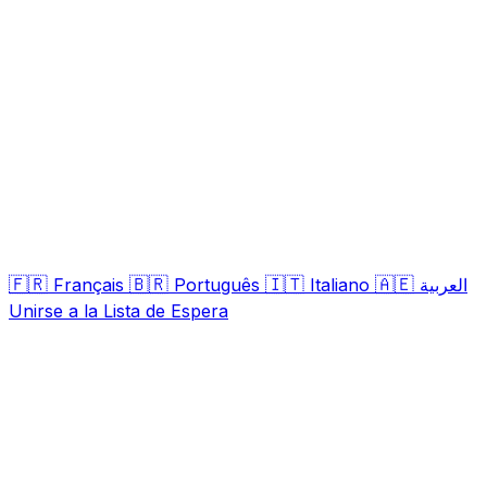
🇫🇷
🇧🇷
🇮🇹
🇦🇪
Français
Português
Italiano
العربية
Unirse a la Lista de Espera