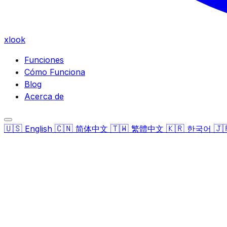
xlook
Funciones
Cómo Funciona
Blog
Acerca de
🇺🇸
🇨🇳
🇹🇼
🇰🇷
🇯
English
简体中文
繁體中文
한국어