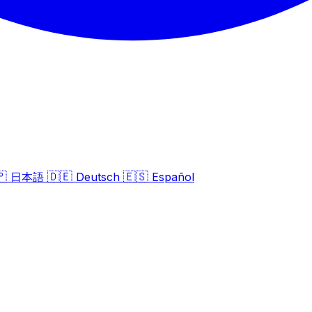
🇵
🇩🇪
🇪🇸
日本語
Deutsch
Español